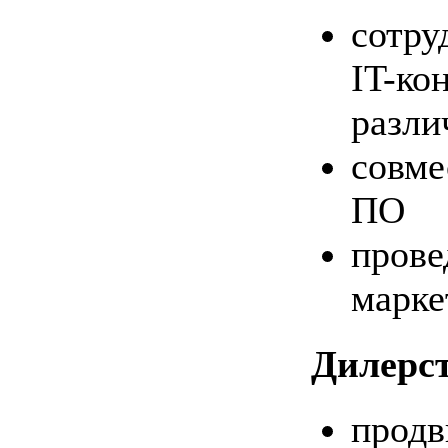
сотру
IT-ко
разли
совме
ПО
прове
марке
Дилерс
продв